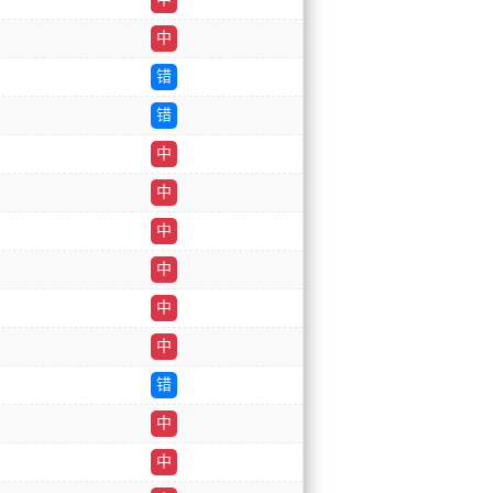
中
错
错
中
中
中
中
中
中
错
中
中