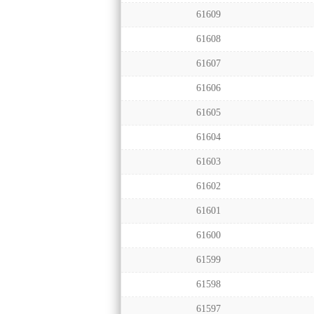
61609
61608
61607
61606
61605
61604
61603
61602
61601
61600
61599
61598
61597