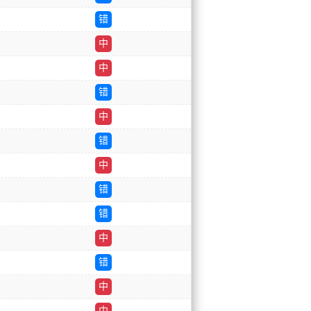
错
中
中
错
中
错
中
错
错
中
错
中
中