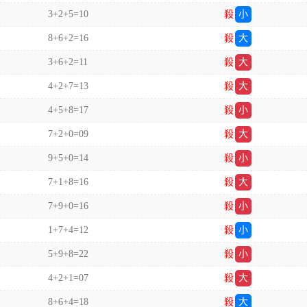
双
3+2+5=10
殺
小
双
8+6+2=16
殺
大
双
3+6+2=11
殺
大
单
4+2+7=13
殺
大
单
4+5+8=17
殺
小
单
7+2+0=09
殺
大
单
9+5+0=14
殺
小
双
7+1+8=16
殺
大
单
7+9+0=16
殺
小
单
1+7+4=12
殺
小
双
5+9+8=22
殺
小
双
4+2+1=07
殺
大
单
8+6+4=18
殺
大