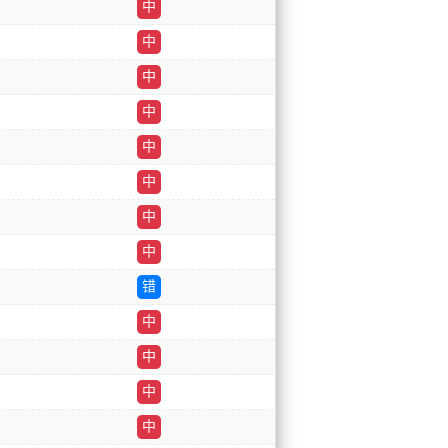
中
中
中
中
中
中
中
中
错
中
中
中
中