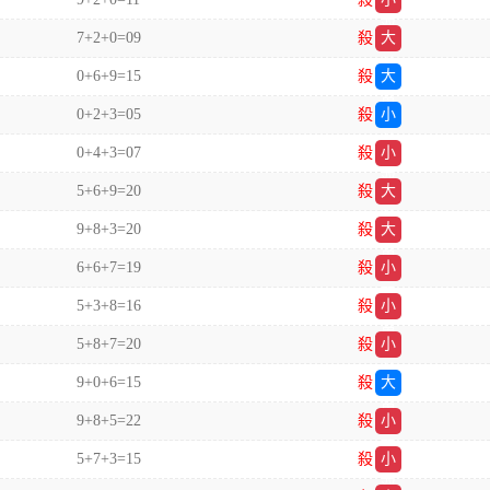
双
7+2+0=09
殺
大
单
0+6+9=15
殺
大
单
0+2+3=05
殺
小
单
0+4+3=07
殺
小
双
5+6+9=20
殺
大
单
9+8+3=20
殺
大
单
6+6+7=19
殺
小
双
5+3+8=16
殺
小
单
5+8+7=20
殺
小
单
9+0+6=15
殺
大
单
9+8+5=22
殺
小
双
5+7+3=15
殺
小
双