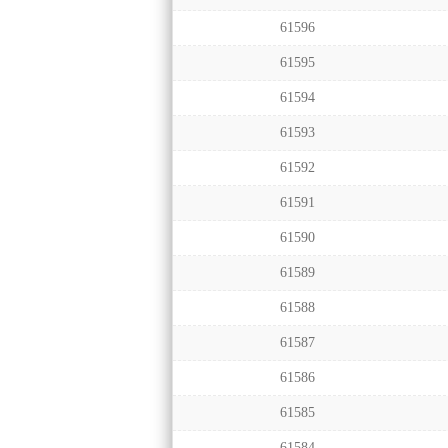
61596
61595
61594
61593
61592
61591
61590
61589
61588
61587
61586
61585
61584