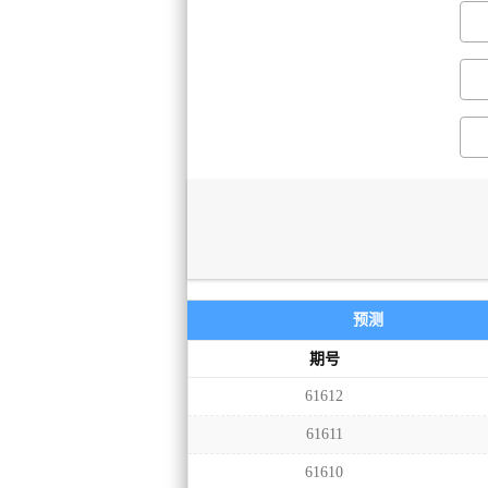
预测
期号
61612
61611
61610