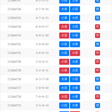
115044747
6+2+3=11
小双
大单
错
115044746
0+7+9=16
大单
小双
错
115044745
4+7+4=15
小单
大双
错
115044744
8+0+9=17
大单
小双
中
115044743
9+9+2=20
大双
小单
中
115044742
3+0+0=03
小双
大单
错
115044741
3+6+6=15
小双
大单
中
115044740
3+4+4=11
小单
大双
中
115044739
5+2+4=11
小单
大双
中
115044738
8+3+7=18
大单
小双
错
115044737
1+0+9=10
大双
小单
错
115044736
7+6+9=22
大双
小单
中
115044735
5+5+4=14
小双
大单
错