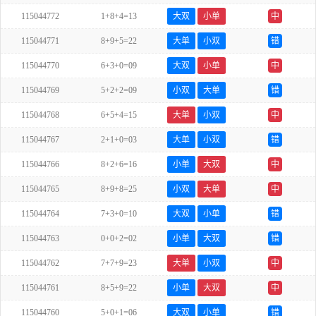
115044772
1+8+4=13
大双
小单
中
115044771
8+9+5=22
大单
小双
错
115044770
6+3+0=09
大双
小单
中
115044769
5+2+2=09
小双
大单
错
115044768
6+5+4=15
大单
小双
中
115044767
2+1+0=03
大单
小双
错
115044766
8+2+6=16
小单
大双
中
115044765
8+9+8=25
小双
大单
中
115044764
7+3+0=10
大双
小单
错
115044763
0+0+2=02
小单
大双
错
115044762
7+7+9=23
大单
小双
中
115044761
8+5+9=22
小单
大双
中
115044760
5+0+1=06
大双
小单
错