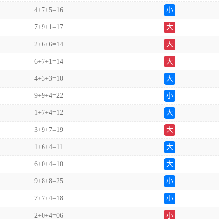
4+7+5=16
小
7+9+1=17
大
2+6+6=14
大
6+7+1=14
大
4+3+3=10
大
9+9+4=22
小
1+7+4=12
大
3+9+7=19
大
1+6+4=11
大
6+0+4=10
大
9+8+8=25
小
7+7+4=18
小
2+0+4=06
小