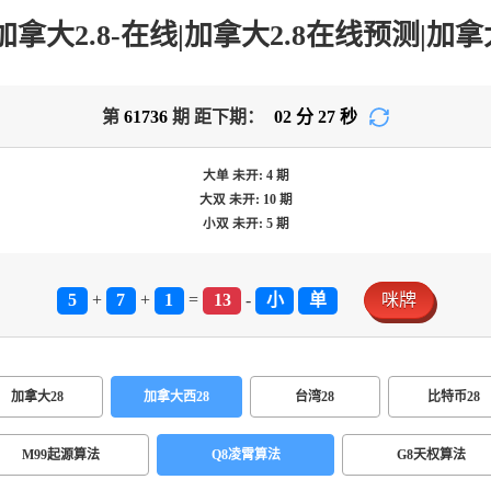
第
61736
期 距下期：
02
分
27
秒
大单
未开:
4
期
大双
未开:
10
期
小双
未开:
5
期
5
+
7
+
1
=
13
-
小
单
咪牌
加拿大28
加拿大西28
台湾28
比特币28
M99起源算法
Q8凌霄算法
G8天权算法