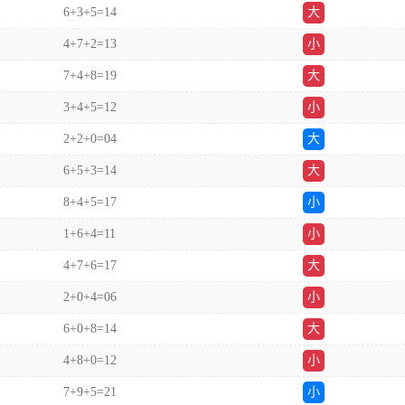
6+3+5=14
大
4+7+2=13
小
7+4+8=19
大
3+4+5=12
小
2+2+0=04
大
6+5+3=14
大
8+4+5=17
小
1+6+4=11
小
4+7+6=17
大
2+0+4=06
小
6+0+8=14
大
4+8+0=12
小
7+9+5=21
小