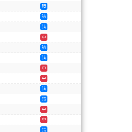
错
错
错
中
错
错
中
中
错
错
中
中
错