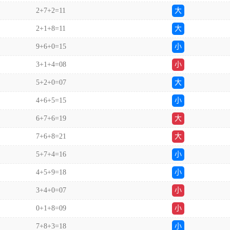
2+7+2=11
大
2+1+8=11
大
9+6+0=15
小
3+1+4=08
小
5+2+0=07
大
4+6+5=15
小
6+7+6=19
大
7+6+8=21
大
5+7+4=16
小
4+5+9=18
小
3+4+0=07
小
0+1+8=09
小
7+8+3=18
小