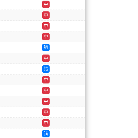
中
中
中
中
错
中
错
中
中
中
中
中
错