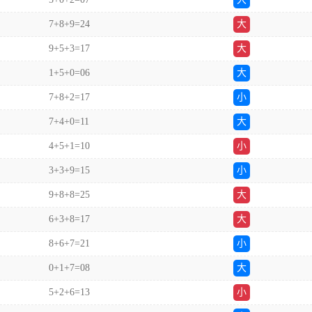
7+8+9=24
大
9+5+3=17
大
1+5+0=06
大
7+8+2=17
小
7+4+0=11
大
4+5+1=10
小
3+3+9=15
小
9+8+8=25
大
6+3+8=17
大
8+6+7=21
小
0+1+7=08
大
5+2+6=13
小