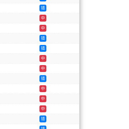
错
中
中
错
错
中
中
错
中
中
中
错
错