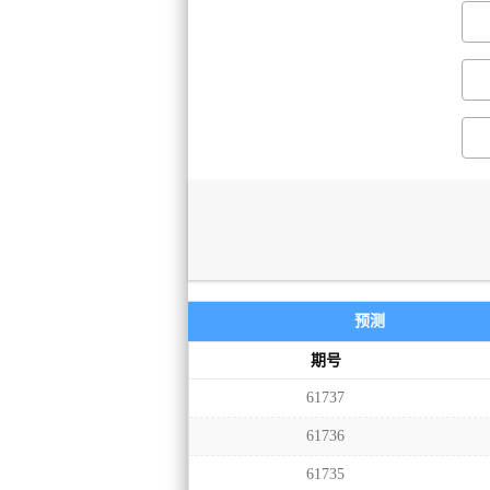
预测
期号
61737
61736
61735