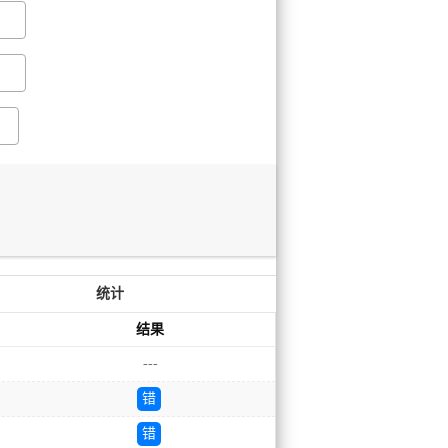
统计
结果
---
错
错