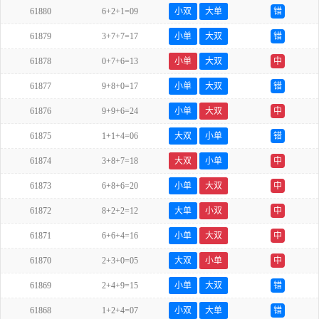
61880
6+2+1=09
小双
大单
错
61879
3+7+7=17
小单
大双
错
61878
0+7+6=13
小单
大双
中
61877
9+8+0=17
小单
大双
错
61876
9+9+6=24
小单
大双
中
61875
1+1+4=06
大双
小单
错
61874
3+8+7=18
大双
小单
中
61873
6+8+6=20
小单
大双
中
61872
8+2+2=12
大单
小双
中
61871
6+6+4=16
小单
大双
中
61870
2+3+0=05
大双
小单
中
61869
2+4+9=15
小单
大双
错
61868
1+2+4=07
小双
大单
错