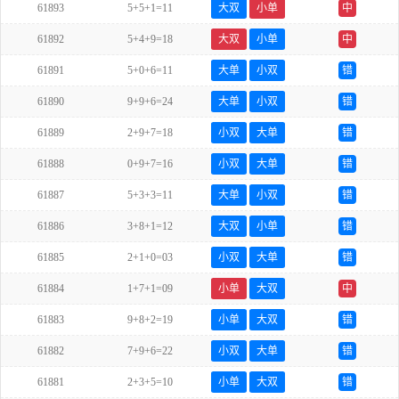
61893
5+5+1=11
大双
小单
中
61892
5+4+9=18
大双
小单
中
61891
5+0+6=11
大单
小双
错
61890
9+9+6=24
大单
小双
错
61889
2+9+7=18
小双
大单
错
61888
0+9+7=16
小双
大单
错
61887
5+3+3=11
大单
小双
错
61886
3+8+1=12
大双
小单
错
61885
2+1+0=03
小双
大单
错
61884
1+7+1=09
小单
大双
中
61883
9+8+2=19
小单
大双
错
61882
7+9+6=22
小双
大单
错
61881
2+3+5=10
小单
大双
错